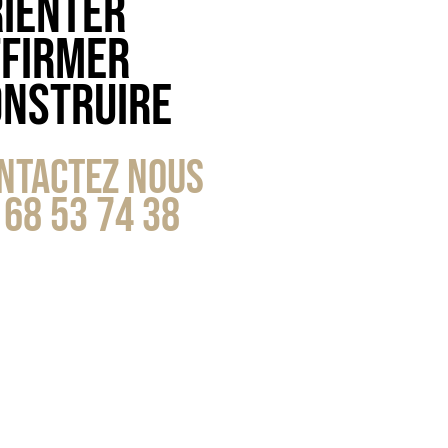
ienter
ffirmer
onstruire
ntactez NOUS
 68 53 74 38