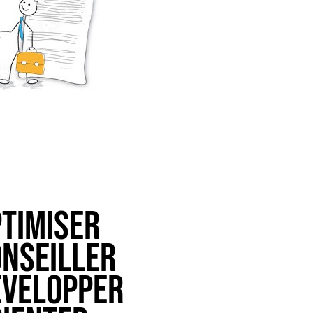
timiser
nseiller
evelopper